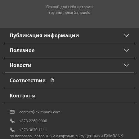
Открой для себя истории
группы Intesa Sanpaolo
Публикация информации
Полезное
Новости
Соответствие
Контакты
contact@eximbank.com
+373 2260 0000
+373 3030 1111
по вопросам, связанным с картами выпущенными EXIMBANK