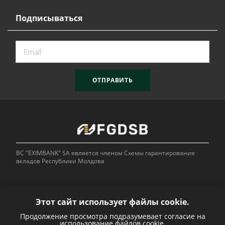
Подписываться
ОТПРАВИТЬ
BC "EXIMBANK" SA является членом Схемы гарантирования
вкладов Республики Молдова
Этот сайт использует файлы cookie.
Продолжение просмотра подразумевает согласие на
Bank of
использование файлов cookie.