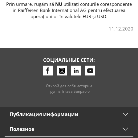
Prin urmare, rugăm să
NU
utilizați conturile corespondente
în Raiffeisen Bank International AG pentru efectuarea
Потребительские кредиты
operațiunilor în valutele EUR și USD.
Ипотечные кредиты
11.12.2020
СОЦИАЛЬНЫЕ СЕТИ:
Открой для себя истории
группы Intesa Sanpaolo
Публикация информации
Полезное