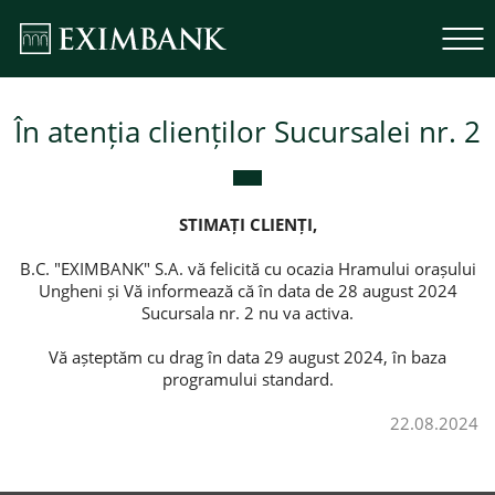
În atenția clienților Sucursalei nr. 2
STIMA
Ț
I
CLIEN
Ț
I
,
B.C. "EXIMBANK" S.A. vă felicită cu ocazia Hramului orașului
Ungheni și Vă informează că în data de 28 august 2024
Sucursala nr. 2 nu va activa.
Vă așteptăm cu drag în data 29 august 2024, în baza
programului standard.
22.08.2024