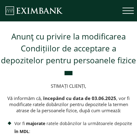
Anunţ cu privire la modificarea
Condițiilor de acceptare a
depozitelor pentru persoanele fizice
STIMAȚI CLIENȚI,
Vă informăm că,
începând cu data de 03.06.2025
, vor fi
modificate ratele dobânzilor pentru depozitele la termen
atrase de la persoanele fizice, după cum urmează:
Vor fi
majorate
ratele dobânzilor la următoarele depozite
în MDL
: