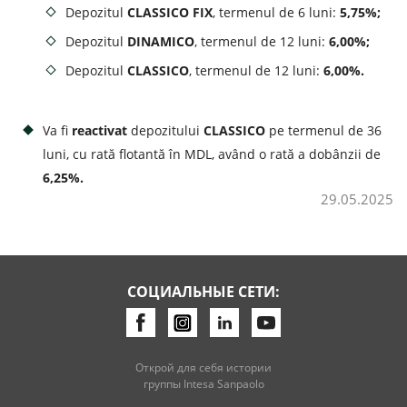
Depozitul
CLASSICO FIX
, termenul de 6 luni:
5,75%;
Потребительские кредиты
Depozitul
DINAMICO
, termenul de 12 luni:
6,00%;
Depozitul
CLASSICO
, termenul de 12 luni:
6,00%.
Ипотечные кредиты
Va fi
reactivat
depozitului
CLASSICO
pe termenul de 36
luni, cu rată flotantă în MDL, având o rată a dobânzii de
6,25%.
29.05.2025
СОЦИАЛЬНЫЕ СЕТИ:
Открой для себя истории
группы Intesa Sanpaolo