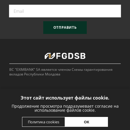
ОТПРАВИТЬ
BC "EXIMBANK" SA является членом Схемы гарантирования
вкладов Республики Молдова
Этот сайт использует файлы cookie.
Продолжение просмотра подразумевает согласие на
Bank of
использование файлов cookie.
OK
Политика cookies
Developed by: