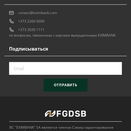
contact@eximbank.com
+373 2260 0000
+373 3030 1111
по вопросам, связанным с картами выпущенными EXIMBANK
Подписываться
ОТПРАВИТЬ
BC "EXIMBANK" SA является членом Схемы гарантирования