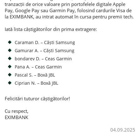
tranzacții de orice valoare prin portofelele digitale Apple
Pay, Google Pay sau Garmin Pay, folosind cardurile Visa de
Потребительские кредиты
la EXIMBANK, au intrat automat în cursa pentru premii tech.
Ипотечные кредиты
Iată lista câștigătorilor din prima extragere:
Caraman D. – Căști Samsung
Gamurar A. – Căști Samsung
bondarev D. – Ceas Garmin
Pana A. – Ceas Garmin
Pascal S. – Boxă JBL
Ciprian N. – Boxă JBL
Felicitări tuturor câștigătorilor!
Cu respect,
EXIMBANK
04.09.2025