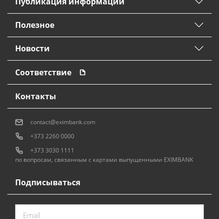
Публикация информации
Полезное
Новости
Соответствие
Контакты
contact@eximbank.com
+373 2260 0000
+373 3030 1111
по вопросам, связанным с картами выпущенными EXIMBANK
Подписываться