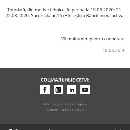
Totodată, din motive tehnice, în perioada 19.08.2020; 21-
Потребительские кредиты
22.08.2020, Sucursala nr.16 (Hîncești) a Băncii nu va activa.
Ипотечные кредиты
Vă mulțumim pentru cooperare!
18.08.2020
СОЦИАЛЬНЫЕ СЕТИ:
Открой для себя истории
группы Intesa Sanpaolo