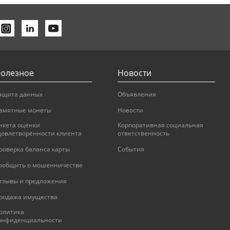
олезное
Новости
ащита данных
Объявления
амятные монеты
Новости
нкета оценки
Корпоративная социальная
довлетворённости клиента
ответственность
роверка баланса карты
События
ообщить о мошенничестве
тзывы и предложения
родажа имущества
олитика
онфиденциальности