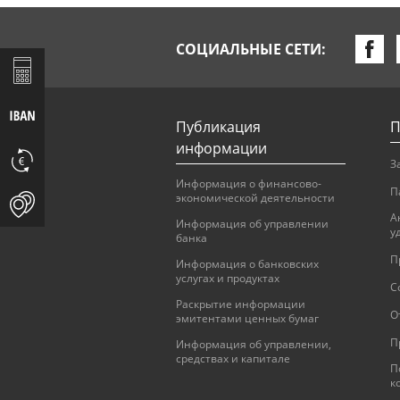
СОЦИАЛЬНЫЕ СЕТИ:
Публикация
П
информации
З
Информация о финансово-
П
экономической деятельности
А
Информация об управлении
у
банка
П
Информация о банковских
услугах и продуктах
С
Раскрытие информации
О
эмитентами ценных бумаг
П
Информация об управлении,
средствах и капитале
П
к