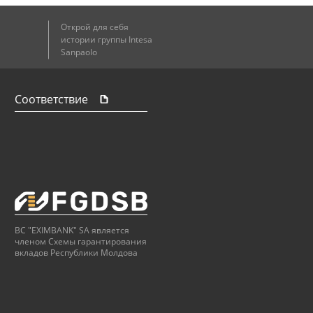
Открой для себя
истории группы Intesa
Sanpaolo
Соответствие
BC "EXIMBANK" SA является
членом Схемы гарантирования
вкладов Республики Молдова