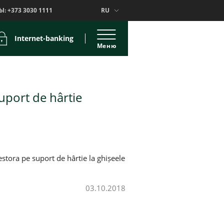
Ы:
+373 3030 1111
RU
Internet-banking
Меню
suport de hârtie
tora pe suport de hârtie la ghișeele
03.10.2018