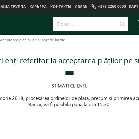
+373 2260 0000
КАРТ
НАША ГРУППА
КАРЬЕРА
КОНТАКТЫ
CВЯЗЬ
 acceptarea plăților pe suport de hârtie
ienți referitor la acceptarea plăților pe 
STIMAȚI CLIENȚI,
rie 2018, procesarea ordinelor de plată, precum și primirea aces
Băncii, va fi posibilă până la ora 15:30.