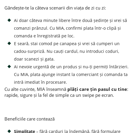
Gândește-te la câteva scenarii din viața de zi cu zi:
Ai doar câteva minute libere între două ședințe și vrei să
comanzi prânzul. Cu MIA, confirmi plata într-o clipă și
comanda e înregistrată pe loc.
E seară, stai comod pe canapea și vrei să cumperi un
cadou-surpriză. Nu cauți cardul, nu introduci coduri,
doar scanezi și gata.
Ai nevoie urgentă de un produs și nu-ți permiți întârzieri.
Cu MIA, plata ajunge instant la comerciant și comanda ta
intră imediat în procesare.
Cu alte cuvinte, MIA înseamnă
plăți care țin pasul cu tine
:
rapide, sigure și la fel de simple ca un swipe pe ecran.
Beneficiile care contează
Simplitate
– fără carduri la îndemână, fără formulare