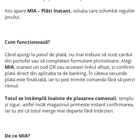
Aici apare
MIA – Plăți Instant
, soluția care schimbă regulile
Потребительские кредиты
jocului.
Ипотечные кредиты
Cum funcționează?
Când ajungi la pasul de plată, nu mai trebuie să scoți cardul
din portofel sau să completezi formulare plictisitoare. Alegi
MIA
, scanezi un cod QR sau accesezi linkul afișat, și confirmi
plata direct din aplicația ta de banking. În câteva secunde
plata este finalizată, iar tu poți trimite comanda fără să pierzi
ritmul.
Totul se întâmplă înainte de plasarea comenzii
, simplu
și sigur, astfel încât magazinul primește instant confirmarea,
iar tu știi că totul merge mai departe fără întârzieri.
De ce MIA?