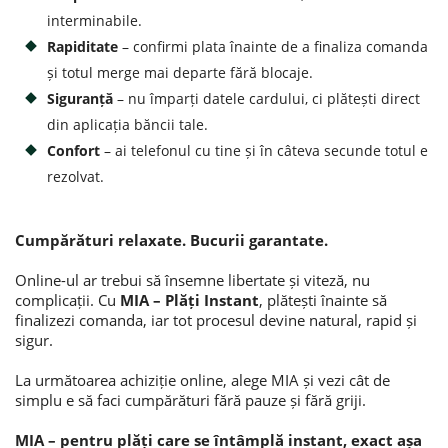
interminabile.
Rapiditate
– confirmi plata înainte de a finaliza comanda
și totul merge mai departe fără blocaje.
Siguranță
– nu împarți datele cardului, ci plătești direct
din aplicația băncii tale.
Confort
– ai telefonul cu tine și în câteva secunde totul e
rezolvat.
Cumpărături relaxate. Bucurii garantate.
Online-ul ar trebui să însemne libertate și viteză, nu
complicații. Cu
MIA – Plăți Instant
, plătești înainte să
finalizezi comanda, iar tot procesul devine natural, rapid și
sigur.
La următoarea achiziție online, alege MIA și vezi cât de
simplu e să faci cumpărături fără pauze și fără griji.
MIA – pentru plăți care se întâmplă instant, exact așa