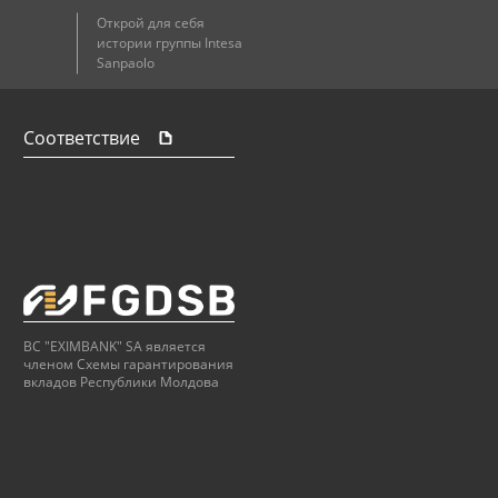
Открой для себя
истории группы Intesa
Sanpaolo
Соответствие
BC "EXIMBANK" SA является
членом Схемы гарантирования
вкладов Республики Молдова