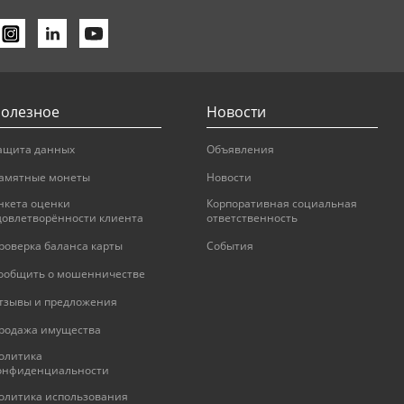
олезное
Новости
ащита данных
Объявления
амятные монеты
Новости
нкета оценки
Корпоративная социальная
довлетворённости клиента
ответственность
роверка баланса карты
События
ообщить о мошенничестве
тзывы и предложения
родажа имущества
олитика
онфиденциальности
олитика использования