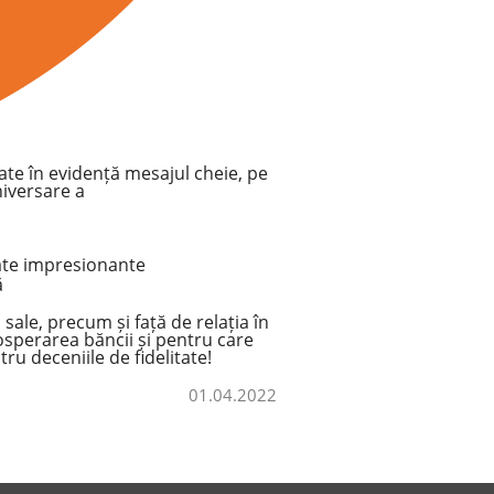
ate în evidență mesajul cheie, pe
niversare a
ate impresionante
ă
sale, precum și față de relația în
rosperarea băncii și pentru care
ru deceniile de fidelitate!
01.04.2022