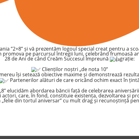
ia ”2+8” și vă prezentăm logoul special creat pentru a sco
m promova pe parcursul întregii luni, celebrând frumoasă a
28 de Ani de când Creăm Succesul Împreună
grație:
Clienților noștri „de nota 10”
 mereu își setează obiective maxime și demonstrează rezult
Partenerilor alături de care oricând ochim exact în țint
„8” elucidăm abordarea băncii față de celebrarea aniversării 
i actori, care, în fond, constituie existența, dezvoltarea și p
felie din tortul aniversar” cu mult drag și recunoștință pent