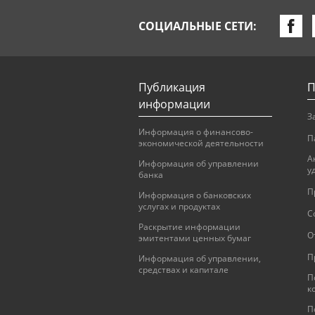
СОЦИАЛЬНЫЕ СЕТИ:
Публикация
П
информации
З
Информация о финансово-
П
экономической деятельности
А
Информация об управлении
у
банка
П
Информация о банковских
услугах и продуктах
С
Раскрытие информации
О
эмитентами ценных бумаг
П
Информация об управлении,
средствах и капитале
П
к
П