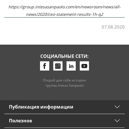
https://group.intesasanpaolo.com/en/newsroom/news/all-
news/2020/ceo-statement-results-1h-q2
07.08.2020
СОЦИАЛЬНЫЕ СЕТИ:
Открой для себя истории
группы Intesa Sanpaolo
Публикация информации
Полезное