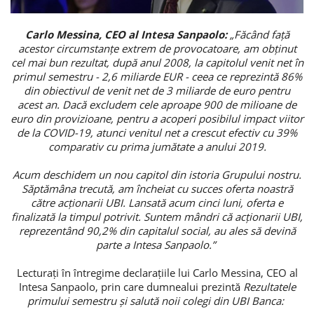
Потребительские кредиты
Carlo Messina, CEO al Intesa Sanpaolo:
„Făcând față
acestor circumstanțe extrem de provocatoare, am obținut
Ипотечные кредиты
cel mai bun rezultat, după anul 2008, la capitolul venit net în
primul semestru - 2,6 miliarde EUR - ceea ce reprezintă 86%
din obiectivul de venit net de 3 miliarde de euro pentru
acest an. Dacă excludem cele aproape 900 de milioane de
euro din provizioane, pentru a acoperi posibilul impact viitor
de la COVID-19, atunci venitul net a crescut efectiv cu 39%
comparativ cu prima jumătate a anului 2019.
Acum deschidem un nou capitol din istoria Grupului nostru.
Săptămâna trecută, am încheiat cu succes oferta noastră
către acționarii UBI. Lansată acum cinci luni, oferta e
finalizată la timpul potrivit. Suntem mândri că acționarii UBI,
reprezentând 90,2% din capitalul social, au ales să devină
parte a Intesa Sanpaolo.”
Lecturați în întregime declarațiile lui Carlo Messina, CEO al
Intesa Sanpaolo, prin care dumnealui prezintă
R
ezultatele
primului semestru și salută noii colegi din UBI Banca: