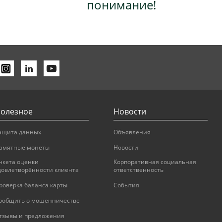
понимание!
олезное
Новости
ащита данных
Объявления
амятные монеты
Новости
нкета оценки
Корпоративная социальная
довлетворённости клиента
ответственность
роверка баланса карты
События
ообщить о мошенничестве
тзывы и предложения