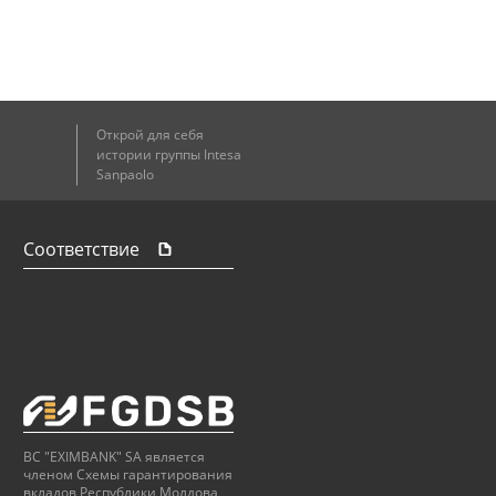
Открой для себя
истории группы Intesa
Sanpaolo
Соответствие
BC "EXIMBANK" SA является
членом Схемы гарантирования
вкладов Республики Молдова