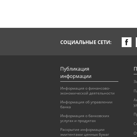
СОЦИАЛЬНЫЕ СЕТИ:
Публикация
П
информации
З
Информация о финансово-
П
экономической деятельности
А
Информация об управлении
у
банка
П
Информация о банковских
услугах и продуктах
С
Раскрытие информации
О
эмитентами ценных бумаг