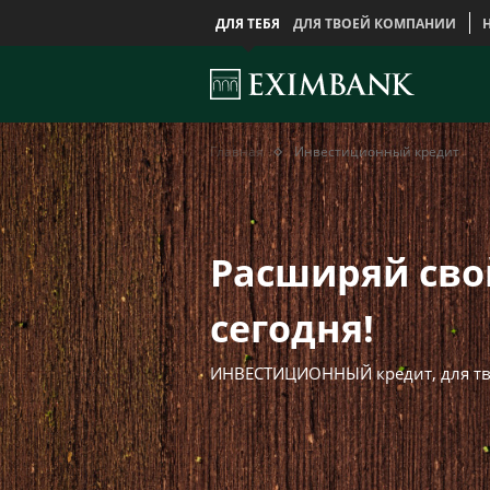
ДЛЯ ТЕБЯ
ДЛЯ ТВОЕЙ КОМПАНИИ
Инвестиционный
Главная
Главная
Инвестиционный кредит
кредит
Расширяй сво
сегодня!
ИНВЕСТИЦИОННЫЙ кредит, для тв