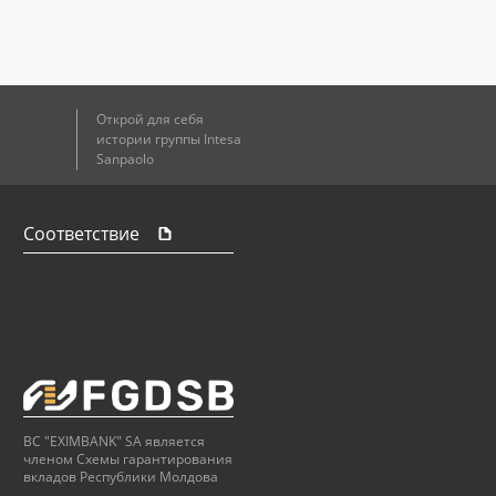
Открой для себя
истории группы Intesa
Sanpaolo
Соответствие
BC "EXIMBANK" SA является
членом Схемы гарантирования
вкладов Республики Молдова