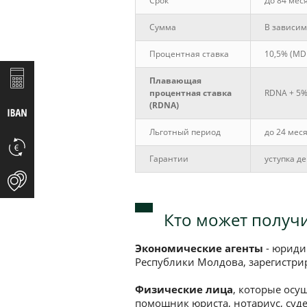
Срок
До 84 мес
Сумма
В зависим
Процентная ставка
10,5% (MDL
Плавающая
процентная ставка
RDNA + 5%
(RDNA)
Льготный период
до 24 мес
Гарантии
уступка д
Кто может получи
Экономические агенты
- юриди
Республики Молдова, зарегистри
Физические лица
, которые осу
помощник юриста, нотариус, суд