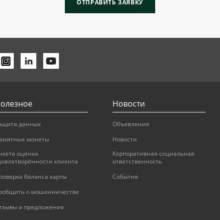
ОТПРАВИТЬ ЗАЯВКУ
олезное
Новости
ащита данных
Объявления
амятные монеты
Новости
нкета оценки
Корпоративная социальная
довлетворённости клиента
ответственность
роверка баланса карты
События
ообщить о мошенничестве
тзывы и предложения