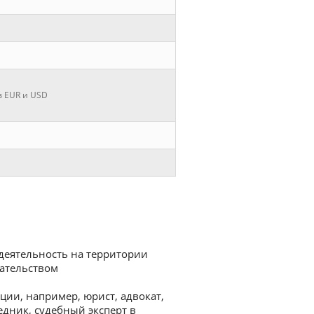
в EUR и USD
деятельность на территории
дательством
ции, например, юрист, адвокат,
дник, судебный эксперт в