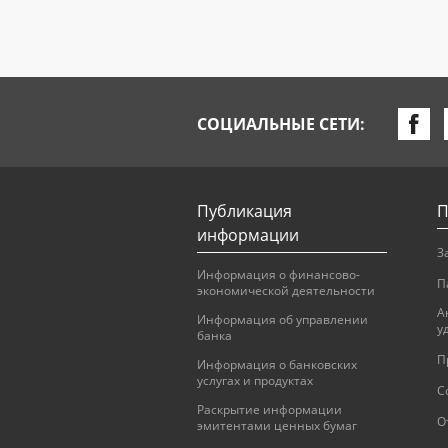
СОЦИАЛЬНЫЕ СЕТИ:
Публикация
П
информации
З
Информация о финансово-
П
экономической деятельности
А
Информация об управлении
у
банка
П
Информация о банковских
услугах и продуктах
С
Раскрытие информации
О
эмитентами ценных бумаг