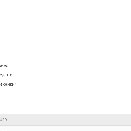
знес
едств;
техники;
 USD