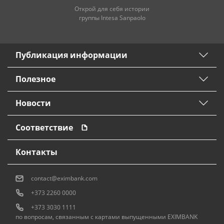
Открой для себя истории
группы Intesa Sanpaolo
Публикация информации
Полезное
Новости
Соответствие
Контакты
contact@eximbank.com
+373 2260 0000
+373 3030 1111
по вопросам, связанным с картами выпущенными EXIMBANK