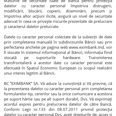
Măsurile de securitate luate de Bancă pentru protecţia
datelor cu caracter personal împotriva distrugerii,
Потребительские кредиты
modificării, blocării, copierii, diseminării, precum şi
împotriva altor acţiuni ilicite, asigură un nivel de securitate
adecvat în ceea ce priveşte riscurile prezentate de prelucrare
Ипотечные кредиты
şi caracterul datelor prelucrate.
Datele cu caracter personal colectate de la subiecții de date
prin completarea manuală în subdiviziunile Băncii sau prin
perfectarea anchetei pe pagina web www.eximbank.md, vor
fi stocate în sistemul informaţional al Băncii, informația fiind
stocată pe suporturile hardware. Transmiterea
transfrontalieră a acestor date cu caracter personal este
efectuată în Spațiul Economic European cu scopul realizării
unui interes legitim al Băncii.
BC ”EXIMBANK” SA. Vă aduce la cunoștință și Vă previne, că
la prezentarea datelor cu caracter personal prin completarea
formularelor-tip, cererilor sau la orice comunicare a acestora
pe suport hârtie sau pe alt suport durabil, Dvs. Vă exprimaţi
acordul expres pentru prelucrarea datelor de către Bancă.
Conform Legii nr.133 din 08.07.2011 privind protecţia
datelor cu caracter personal Dvs. aveţi drepturile de: acces şi