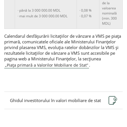
de la
valoarea
· până la 3 000 000.00 MDL
· 0,08 %
nominală
· mai mult de 3 000 000.00 MDL
· 0,07 %
(min. 300
MDL)
Calendarul desfăşurării licitaţiilor de vânzare a VMS pe piaţa
primară, comunicatele oficiale ale Ministerului Finanţelor
privind plasarea VMS, evoluţia ratelor dobânzilor la VMS şi
rezultatele licitaţiilor de vânzare a VMS sunt accesibile pe
pagina web a Ministerului Finanțelor, la secțiunea
.
„Piața primară a Valorilor Mobiliare de Stat”
Ghidul investitorului în valori mobiliare de stat