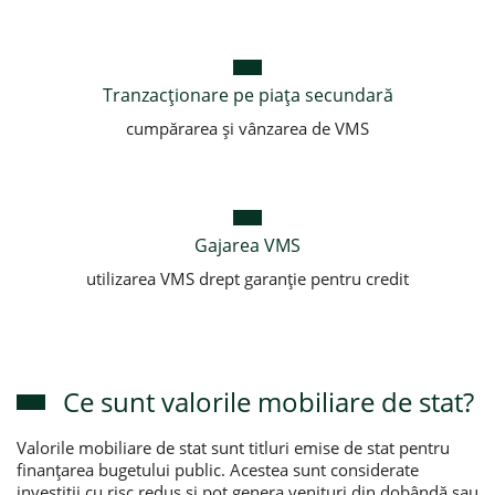
Tranzacționare pe piața secundară
cumpărarea și vânzarea de VMS
Gajarea VMS
utilizarea VMS drept garanție pentru credit
Ce sunt valorile mobiliare de stat?
Valorile mobiliare de stat sunt titluri emise de stat pentru
finanțarea bugetului public. Acestea sunt considerate
investiții cu risc redus și pot genera venituri din dobândă sau