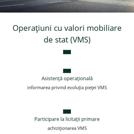
Credite pentru Small
Business
Operaţiuni cu valori mobiliare
Credite pentru afaceri
de stat (VMS)
Credite din resurse externe
Asistență operațională
informarea privind evoluția pieței VMS
Participare la licitații primare
achiziționarea VMS