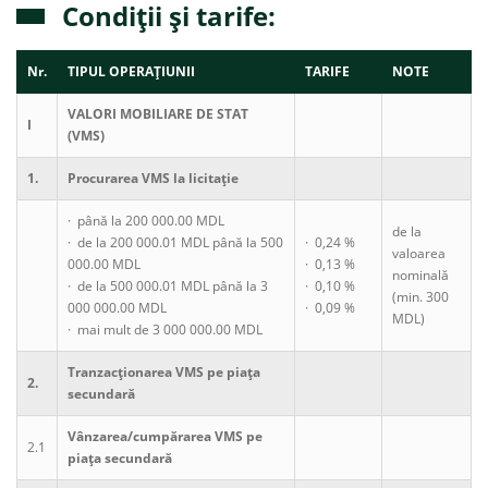
Condiții și tarife:
Nr.
TIPUL OPERAȚIUNII
TARIFE
NOTE
VALORI MOBILIARE DE STAT
I
(VMS)
1.
Procurarea VMS la licitație
· până la 200 000.00 MDL
de la
· de la 200 000.01 MDL până la 500
· 0,24 %
valoarea
000.00 MDL
· 0,13 %
nominală
· de la 500 000.01 MDL până la 3
· 0,10 %
(min. 300
000 000.00 MDL
· 0,09 %
MDL)
· mai mult de 3 000 000.00 MDL
Tranzacționarea VMS pe piața
2.
secundară
Vânzarea/cumpărarea VMS pe
2.1
piața secundară