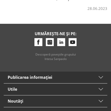
28.06.2023
Credite de consum
Credite ipotecare
URMĂREȘTE-NE ȘI PE:
Descoperă poveştile grupului
Intesa Sanpaolo
Publicarea informaţiei
Utile
Noutăți