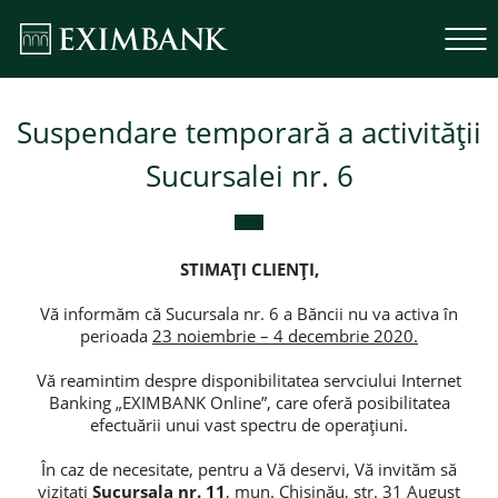
Suspendare temporară a activității
Sucursalei nr. 6
STIMA
Ț
I
CLIEN
Ț
I
,
Vă informăm că Sucursala nr. 6 a Băncii nu va activa în
perioada
23 noiembrie – 4 decembrie 2020.
Vă reamintim despre disponibilitatea servciului Internet
Banking „EXIMBANK Online”, care oferă posibilitatea
efectuării unui vast spectru de operațiuni.
În caz de necesitate, pentru a Vă deservi, Vă invităm să
vizitați
Sucursala nr. 11
, mun. Chișinău,
str. 31 August