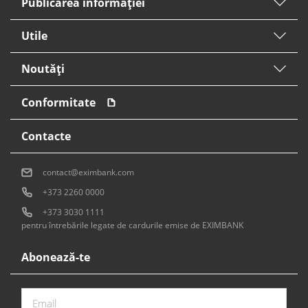
Publicarea informaţiei
Utile
Noutăți
Conformitate
Contacte
contact@eximbank.com
+373 2260 0000
+373 3030 1111
pentru întrebările legate de cardurile emise de EXIMBANK
Abonează-te