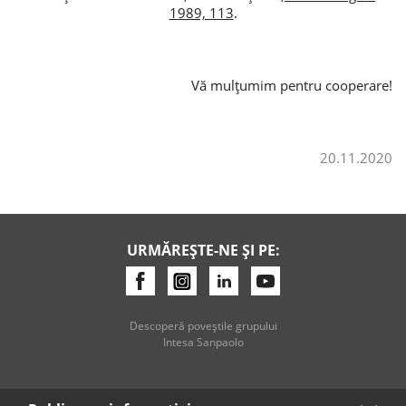
1989, 113
.
Credite de consum
Credite ipotecare
Vă mulțumim pentru cooperare!
20.11.2020
URMĂREȘTE-NE ȘI PE:
Descoperă poveştile grupului
Intesa Sanpaolo