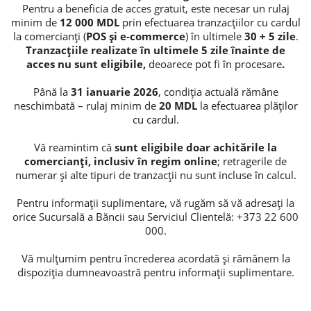
Pentru a beneficia de acces gratuit, este necesar un rulaj
minim de
12 000 MDL
prin efectuarea tranzacțiilor cu cardul
Credite de consum
la comercianți (
POS și e-commerce
) în ultimele
30 + 5 zile
.
Tranzacțiile realizate în ultimele 5 zile înainte de
Credite ipotecare
acces nu sunt eligibile,
deoarece pot fi în procesare
.
Până la
31 ianuarie 2026
, condiția actuală rămâne
neschimbată – rulaj minim de
20 MDL
la efectuarea plăților
cu cardul.
Vă reamintim că
sunt eligibile doar achitările la
comercianți, inclusiv în regim online
; retragerile de
numerar și alte tipuri de tranzacții nu sunt incluse în calcul.
Pentru informații suplimentare, vă rugăm să vă adresați la
orice Sucursală a Băncii sau Serviciul Clientelă: +373 22 600
000.
Vă mulțumim pentru încrederea acordată și rămânem la
dispoziția dumneavoastră pentru informații suplimentare.