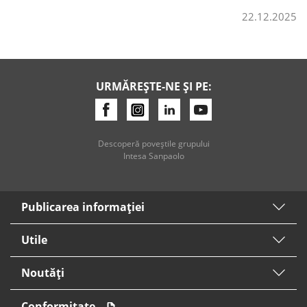
22.12.2025
URMĂREȘTE-NE ȘI PE:
Descoperă poveştile grupului
Intesa Sanpaolo
Publicarea informaţiei
Utile
Noutăți
Conformitate