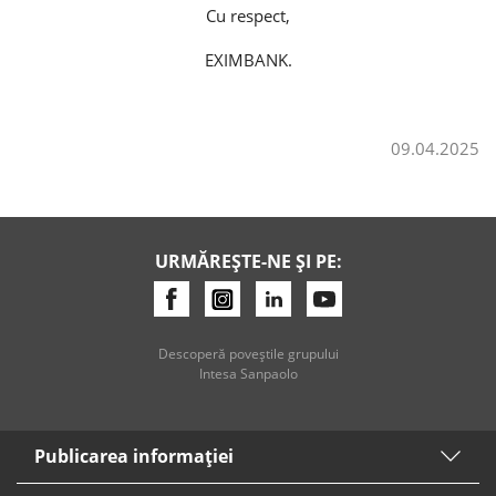
Cu respect,
Credite de consum
EXIMBANK.
Credite ipotecare
09.04.2025
URMĂREȘTE-NE ȘI PE:
Descoperă poveştile grupului
Intesa Sanpaolo
Publicarea informaţiei