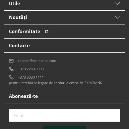
Utile
Noutăți
Conformitate
Contacte
contact@eximbank.com
+373 2260 0000
+373 3030 1111
pentru întrebările legate de cardurile emise de EXIMBANK
Abonează-te