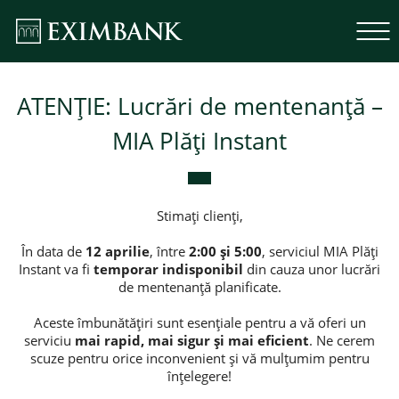
ATENȚIE: Lucrări de mentenanță –
MIA Plăți Instant
Stimați clienți,
În data de
12 aprilie
, între
2:00 și 5:00
, serviciul MIA Plăți
Instant va fi
temporar indisponibil
din cauza unor lucrări
de mentenanță planificate.
Aceste îmbunătățiri sunt esențiale pentru a vă oferi un
serviciu
mai rapid, mai sigur și mai eficient
. Ne cerem
scuze pentru orice inconvenient și vă mulțumim pentru
înțelegere!