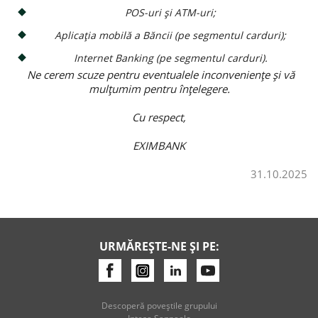
POS-uri și ATM-uri;
Credite de consum
Aplicația mobilă a Băncii (pe segmentul carduri);
Internet Banking (pe segmentul carduri).
Credite ipotecare
Ne cerem scuze pentru eventualele inconveniențe și vă
mulțumim pentru înțelegere.
Cu respect,
EXIMBANK
31.10.2025
URMĂREȘTE-NE ȘI PE:
Descoperă poveştile grupului