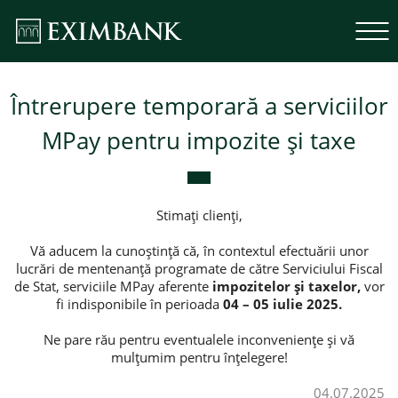
Întrerupere temporară a serviciilor
MPay pentru impozite și taxe
Stimați clienți,
Vă aducem la cunoștință că, în contextul efectuării unor
lucrări de mentenanță programate de către Serviciului Fiscal
de Stat, serviciile MPay aferente
impozitelor și taxelor,
vor
fi indisponibile
în perioada
04 – 05 iulie 2025.
Ne pare rău pentru eventualele inconveniențe și vă
mulțumim pentru înțelegere!
04.07.2025