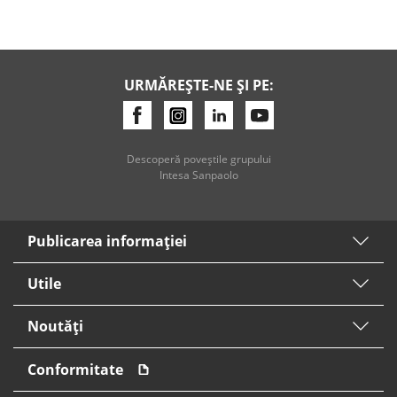
Credite de consum
Credite ipotecare
URMĂREȘTE-NE ȘI PE:
Descoperă poveştile grupului
Intesa Sanpaolo
Publicarea informaţiei
Utile
Noutăți
Conformitate