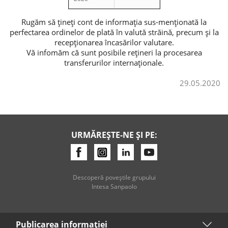
Credite de consum
Rugăm să țineți cont de informația sus-menționată la
perfectarea ordinelor de plată în valută străină, precum și la
recepționarea încasărilor valutare.
Credite ipotecare
Vă infomăm că sunt posibile rețineri la procesarea
transferurilor internaționale.
29.05.2020
URMĂREȘTE-NE ȘI PE:
Descoperă poveştile grupului
Intesa Sanpaolo
Publicarea informaţiei