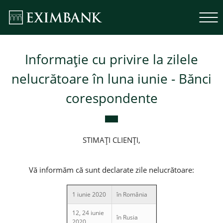
Informație cu privire la zilele
nelucrătoare în luna iunie - Bănci
corespondente
STIMAȚI CLIENȚI,
Vă informăm că sunt declarate zile nelucrătoare:
1 iunie 2020
în România
12, 24 iunie
în Rusia
2020