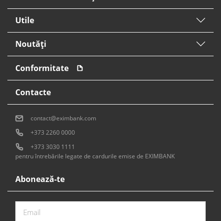
Utile
Noutăți
Conformitate
Contacte
contact@eximbank.com
+373 2260 0000
+373 3030 1111
pentru întrebările legate de cardurile emise de EXIMBANK
Abonează-te