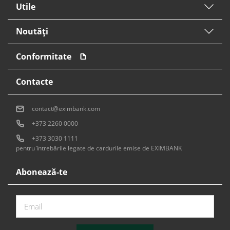
Utile
Noutăți
Conformitate
Contacte
contact@eximbank.com
+373 2260 0000
+373 3030 1111
pentru întrebările legate de cardurile emise de EXIMBANK
Abonează-te