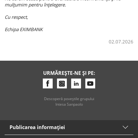
mulțumim pentru înțelegere.
Credite de consum
Cu respect,
Credite ipotecare
Echipa EXIMBANK
02.07.2026
URMĂREȘTE-NE ȘI PE:
Descoperă poveştile grupului
Intesa Sanpaolo
Publicarea informaţiei