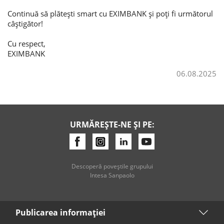
Continuă să plătești smart cu EXIMBANK și poți fi următorul
câștigător!
Cu respect,
EXIMBANK
06.08.2025
URMĂREȘTE-NE ȘI PE:
Descoperă poveştile grupului
Intesa Sanpaolo
Publicarea informaţiei