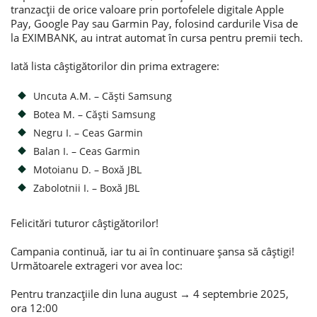
tranzacții de orice valoare prin portofelele digitale Apple
Pay, Google Pay sau Garmin Pay, folosind cardurile Visa de
Credite de consum
la EXIMBANK, au intrat automat în cursa pentru premii tech.
Credite ipotecare
Iată lista câștigătorilor din prima extragere:
Uncuta A.M. – Căști Samsung
Botea M. – Căști Samsung
Negru I. – Ceas Garmin
Balan I. – Ceas Garmin
Motoianu D. – Boxă JBL
Zabolotnii I. – Boxă JBL
Felicitări tuturor câștigătorilor!
Campania continuă, iar tu ai în continuare șansa să câștigi!
Următoarele extrageri vor avea loc:
Pentru tranzacțiile din luna august → 4 septembrie 2025,
ora 12:00