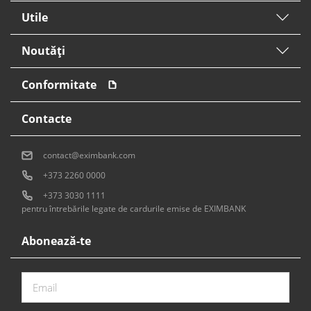
Utile
Noutăți
Conformitate
Contacte
contact@eximbank.com
+373 2260 0000
+373 3030 1111
pentru întrebările legate de cardurile emise de EXIMBANK
Abonează-te