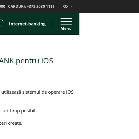
000
CARDURI:
+373 3030 1111
RO
Internet-banking
Menu
MBANK pentru iOS
tilizează sistemul de operare iOS,
curt timp posibil.
eri create.