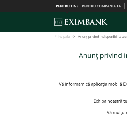
PENTRU TINE
PENTRU COMPANIA TA
Anunț
Главная
Principala
Anunț privind indisponibilitat
privind
indisponibilitatea
aplicației
Anunț privind i
mobile
EXIMBANK
pentru
iOS
Vă informăm că aplicația mobilă E
Echipa noastră te
Vă mulțumi