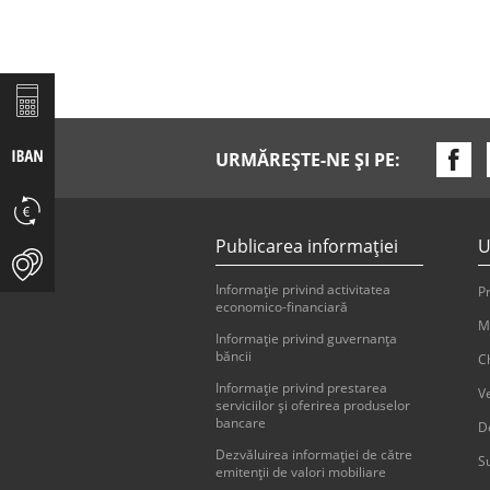
URMĂREȘTE-NE ȘI PE:
Publicarea informaţiei
U
Informaţie privind activitatea
Pr
economico-financiară
M
Informaţie privind guvernanţa
băncii
Ch
Informaţie privind prestarea
V
serviciilor şi oferirea produselor
bancare
D
Dezvăluirea informaţiei de către
Su
emitenţii de valori mobiliare