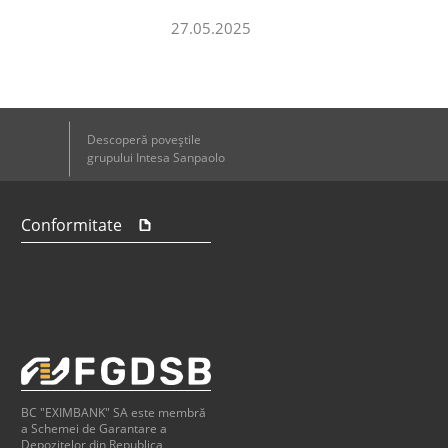
27.05.2025
Descoperă poveştile
grupului Intesa Sanpaolo
Conformitate
BC "EXIMBANK" SA este membră
a Schemei de Garantare a
Depozitelor din Republica