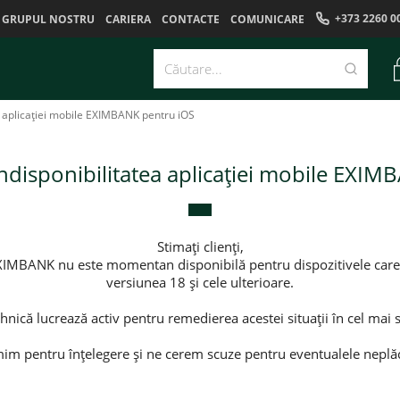
+373 2260 0
GRUPUL NOSTRU
CARIERA
CONTACTE
COMUNICARE
ea aplicației mobile EXIMBANK pentru iOS
ndisponibilitatea aplicației mobile EXI
Stimați clienți,
XIMBANK nu este momentan disponibilă pentru dispozitivele care u
versiunea 18 și cele ulterioare.
hnică lucrează activ pentru remedierea acestei situații în cel mai s
m pentru înțelegere și ne cerem scuze pentru eventualele neplăc