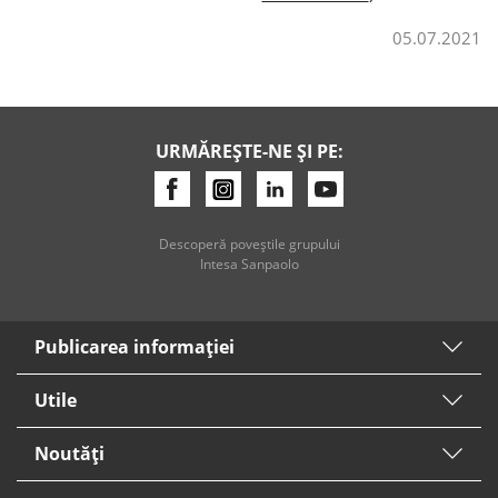
05.07.2021
Credite de consum
Credite ipotecare
URMĂREȘTE-NE ȘI PE:
Descoperă poveştile grupului
Intesa Sanpaolo
Publicarea informaţiei
Utile
Noutăți