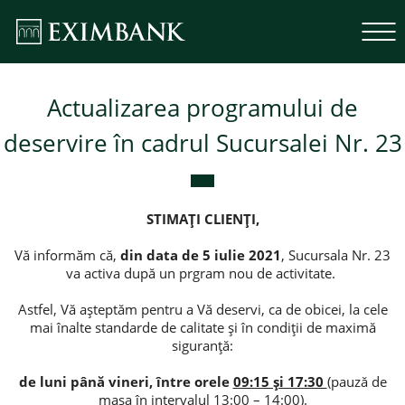
Actualizarea programului de
deservire în cadrul Sucursalei Nr. 23
STIMAȚI CLIENȚI,
Vă informăm că,
din data de 5 iulie 2021
, Sucursala Nr. 23
va activa după un prgram nou de activitate.
Astfel, Vă așteptăm pentru a Vă deservi, ca de obicei, la cele
mai înalte standarde de calitate și în condiții de maximă
siguranță:
de luni până vineri, între orele
09:15 și 17:30
(pauză de
masa în intervalul
13:00 – 14:00
).