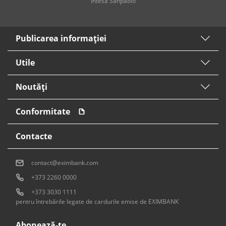
Intesa Sanpaolo
Publicarea informaţiei
Utile
Noutăți
Conformitate
Contacte
contact@eximbank.com
+373 2260 0000
+373 3030 1111
pentru întrebările legate de cardurile emise de EXIMBANK
Abonează-te