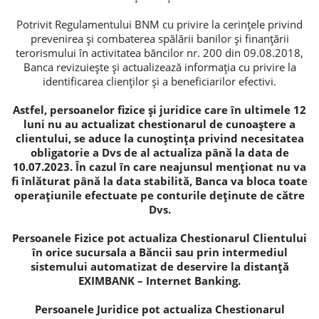
Potrivit Regulamentului BNM cu privire la cerinţele privind
Credite de consum
prevenirea şi combaterea spălării banilor şi finanţării
terorismului în activitatea băncilor nr. 200 din 09.08.2018,
Credite ipotecare
Banca revizuieşte şi actualizează informaţia cu privire la
identificarea clienţilor şi a beneficiarilor efectivi.
Astfel, persoanelor fizice și juridice care în ultimele 12
luni nu au actualizat chestionarul de cunoaștere a
clientului, se aduce la cunoștința privind necesitatea
obligatorie a Dvs de al actualiza până la data de
10.07.2023. În cazul în care neajunsul menționat nu va
fi înlăturat până la data stabilită, Banca va bloca toate
operațiunile efectuate pe conturile deținute de către
Dvs.
Persoanele Fizice pot actualiza Chestionarul Clientului
în orice sucursala a Băncii sau prin intermediul
sistemului automatizat de deservire la distanță
EXIMBANK – Internet Banking.
Persoanele Juridice pot actualiza Chestionarul