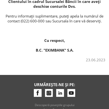
Clientului în cadrul Sucursalei Băncii în care aveți
deschise conturile Dvs.
Pentru informații suplimentare, puteți apela la numărul de
contact (022) 600-000 sau Sucursala în care vă deserviți.
Cu respect,
B.C. "EXIMBANK" S.A.
23.06.2023
URMĂREȘTE-NE ȘI PE:
Descoperă poveştile grupului