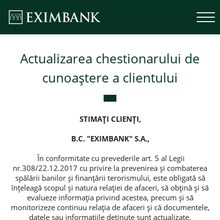
Actualizarea chestionarului de
cunoaștere a clientului
STIMAȚI CLIENȚI,
B.C. "EXIMBANK" S.A.,
În conformitate cu prevederile art. 5 al Legii
nr.308/22.12.2017 cu privire la prevenirea și combaterea
spălării banilor și finanțării terorismului, este obligată să
înţeleagă scopul şi natura relaţiei de afaceri, să obţină şi să
evalueze informaţia privind acestea, precum și să
monitorizeze continuu relaţia de afaceri şi că documentele,
datele sau informaţiile deţinute sunt actualizate.