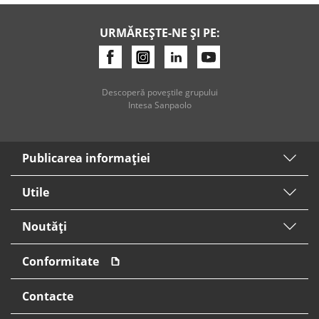
URMĂREȘTE-NE ȘI PE:
Descoperă poveştile grupului
Intesa Sanpaolo
Publicarea informaţiei
Utile
Noutăți
Conformitate
Contacte