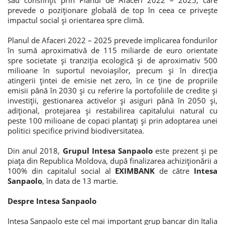
său consfințit prin Planul de Afaceri 2022 – 2025, care
prevede o poziționare globală de top în ceea ce privește
impactul social și orientarea spre climă.
Planul de Afaceri 2022 – 2025 prevede implicarea fondurilor
în sumă aproximativă de 115 miliarde de euro orientate
spre societate și tranziția ecologică și de aproximativ 500
milioane în suportul nevoiașilor, precum și în direcția
atingerii țintei de emisie net zero, în ce ține de propriile
emisii până în 2030 și cu referire la portofoliile de credite și
investiții, gestionarea activelor și asiguri până în 2050 și,
adițional, protejarea și restabilirea capitalului natural cu
peste 100 milioane de copaci plantați și prin adoptarea unei
politici specifice privind biodiversitatea.
Din anul 2018,
Grupul Intesa Sanpaolo
este prezent și pe
piața din Republica Moldova, după finalizarea achiziționării a
100% din capitalul social al
EXIMBANK
de către
Intesa
Sanpaolo
, în data de 13 martie.
Despre Intesa Sanpaolo
Intesa Sanpaolo este cel mai important grup bancar din Italia