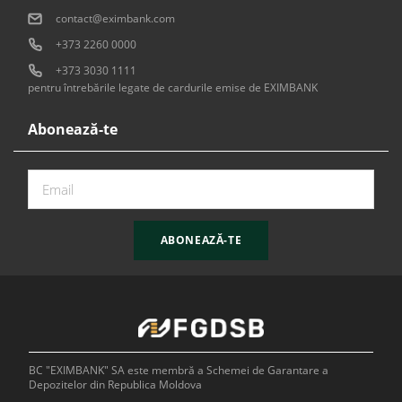
contact@eximbank.com
+373 2260 0000
+373 3030 1111
pentru întrebările legate de cardurile emise de EXIMBANK
Abonează-te
ABONEAZĂ-TE
BC "EXIMBANK" SA este membră a Schemei de Garantare a
Depozitelor din Republica Moldova