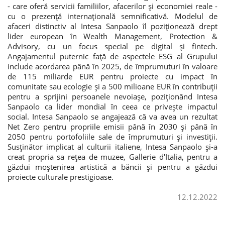
- care oferă servicii familiilor, afacerilor și economiei reale -
cu o prezență internațională semnificativă. Modelul de
afaceri distinctiv al Intesa Sanpaolo îl poziționează drept
lider european în Wealth Management, Protection &
Advisory, cu un focus special pe digital și fintech.
Angajamentul puternic față de aspectele ESG al Grupului
include acordarea până în 2025, de împrumuturi în valoare
de 115 miliarde EUR pentru proiecte cu impact în
comunitate sau ecologie și a 500 milioane EUR în contribuții
pentru a sprijini persoanele nevoiașe, poziționând Intesa
Sanpaolo ca lider mondial în ceea ce privește impactul
social. Intesa Sanpaolo se angajează că va avea un rezultat
Net Zero pentru propriile emisii până în 2030 și până în
2050 pentru portofoliile sale de împrumuturi și investiții.
Susținător implicat al culturii italiene, Intesa Sanpaolo și-a
creat propria sa rețea de muzee, Gallerie d'Italia, pentru a
găzdui moștenirea artistică a băncii și pentru a găzdui
proiecte culturale prestigioase.
12.12.2022