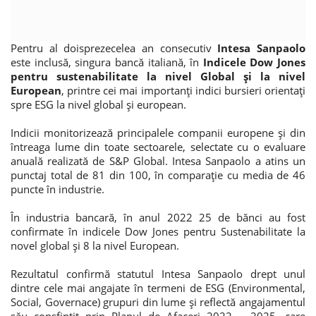
Credite de consum
Pentru al doisprezecelea an consecutiv
Intesa Sanpaolo
Credite ipotecare
este inclusă, singura bancă italiană, în
Indicele Dow Jones
pentru sustenabilitate la nivel Global și la nivel
European
, printre cei mai importanți indici bursieri orientați
spre ESG la nivel global și european.
Indicii monitorizează principalele companii europene și din
întreaga lume din toate sectoarele, selectate cu o evaluare
anuală realizată de S&P Global. Intesa Sanpaolo a atins un
punctaj total de 81 din 100, în comparație cu media de 46
puncte în industrie.
În industria bancară, în anul 2022 25 de bănci au fost
confirmate în indicele Dow Jones pentru Sustenabilitate la
novel global și 8 la nivel European.
Rezultatul confirmă statutul Intesa Sanpaolo drept unul
dintre cele mai angajate în termeni de ESG (Environmental,
Social, Governace) grupuri din lume și reflectă angajamentul