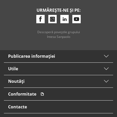
URMĂREȘTE-NE ȘI PE:
Descoperă poveştile grupului
Intesa Sanpaolo
Publicarea informaţiei
Utile
Noutăți
Conformitate
Contacte