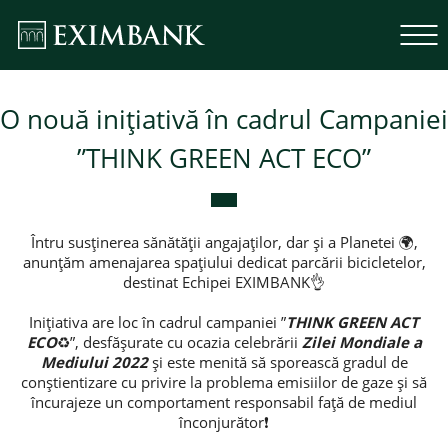
O nouă inițiativă în cadrul Campaniei
”THINK GREEN ACT ECO”
Întru susținerea sănătății angajaților, dar și a Planetei 🌍,
anunțăm amenajarea spațiului dedicat parcării bicicletelor,
destinat Echipei EXIMBANK👌
Inițiativa are loc în cadrul campaniei ”
THINK GREEN ACT
ECO
♻️”, desfășurate cu ocazia celebrării
Zilei Mondiale a
Mediului 2022
și este menită să sporească gradul de
conștientizare cu privire la problema emisiilor de gaze și să
încurajeze un comportament responsabil față de mediul
înconjurător❗️