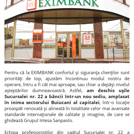
Credite de consum
Credite ipotecare
Pentru că la EXIMBANK confortul și siguranța clienților sunt
priorități de top, ajustăm încontinuu modul nostru de
operare, întru a fi cât mai aproape, sau chiar a depăși nivelul
așteptărilor dumneavoastră. Astfel,
am deschis ușile
Sucursalei nr. 22 a băncii într-un nou sediu, amplasat
în inima sectorului Buiucani al capitalei
, într-o locație
proaspăt renovată și alineată în totalitate celor mai avansate
standarde internaționale de calitate și imagine, de care se
ghidează Grupul Intesa Sanpaolo.
Echipa profesioniștilor din cadrul Sucursalei nr. 22 a