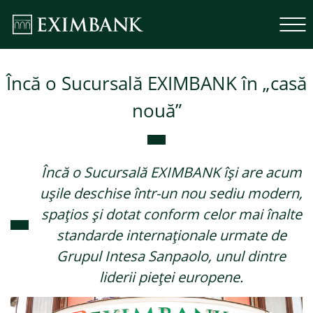
Încă o Sucursală EXIMBANK în „casă
nouă”
Încă o Sucursală EXIMBANK își are acum
ușile deschise într-un nou sediu modern,
spațios și dotat conform celor mai înalte
standarde internaționale urmate de
Grupul Intesa Sanpaolo, unul dintre
liderii pieței europene.