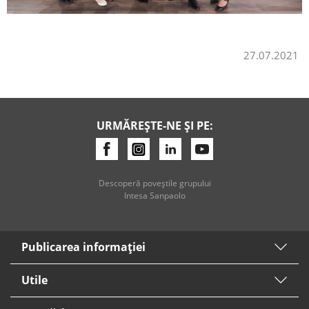
27.07.2021
URMĂREȘTE-NE ȘI PE:
Descoperă poveştile grupului
Intesa Sanpaolo
Publicarea informaţiei
Utile