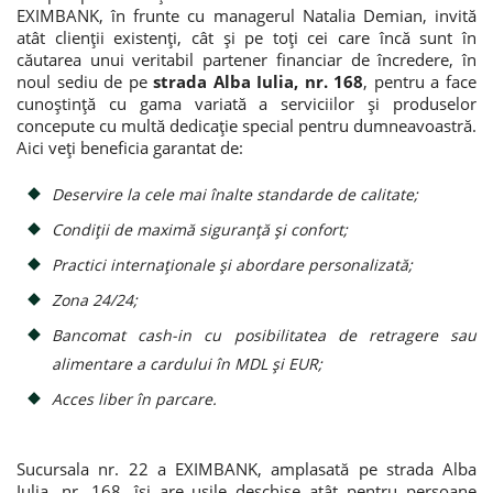
EXIMBANK, în frunte cu managerul Natalia Demian, invită
atât clienții existenți, cât și pe toți cei care încă sunt în
căutarea unui veritabil partener financiar de încredere, în
noul sediu de pe
strada Alba Iulia, nr. 168
, pentru a face
cunoștință cu gama variată a serviciilor și produselor
concepute cu multă dedicație special pentru dumneavoastră.
Aici veți beneficia garantat de:
Deservire la cele mai înalte standarde de calitate;
Condiții de maximă siguranță și confort;
Practici internaționale și abordare personalizată;
Zona 24/24;
Bancomat cash-in cu posibilitatea de retragere sau
alimentare a cardului în MDL și EUR;
Acces liber în parcare.
Sucursala nr. 22 a EXIMBANK, amplasată pe strada Alba
Iulia, nr. 168, își are ușile deschise atât pentru persoane