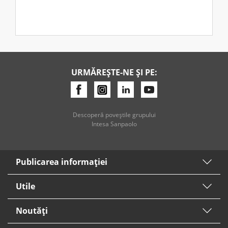
URMĂREȘTE-NE ȘI PE:
Descoperă poveştile grupului
Intesa Sanpaolo
Publicarea informaţiei
Utile
Noutăți