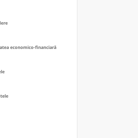
dere
itatea economico-financiară
ele
tele