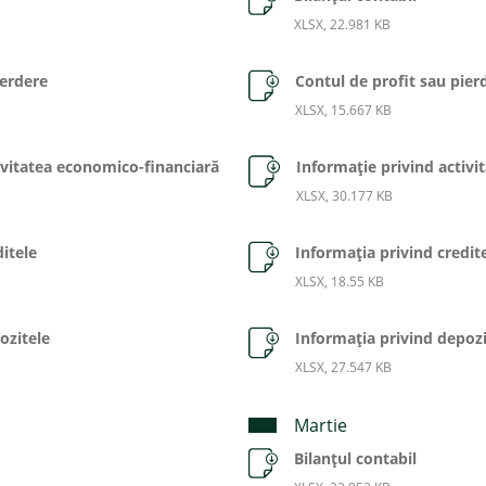
XLSX, 22.981 KB
ierdere
Contul de profit sau pier
XLSX, 15.667 KB
ivitatea economico-financiară
Informaţie privind activ
XLSX, 30.177 KB
itele
Informaţia privind credit
XLSX, 18.55 KB
ozitele
Informaţia privind depozi
XLSX, 27.547 KB
Martie
Bilanțul contabil