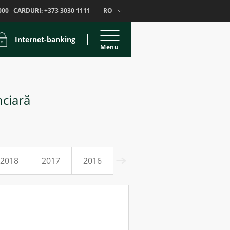
000
CARDURI:
+373 3030 1111
RO
Internet-banking
Menu
nciară
2018
2017
2016