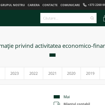
+373 2260 0
GRUPUL NOSTRU
CARIERA
CONTACTE
COMUNICARE
maţie privind activitatea economico-fina
2023
2022
2021
2020
2019
Mai
Bilanțul contabil