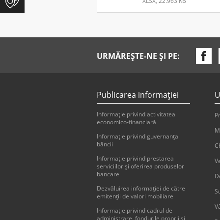
XLSX, 22.963 KB
Contul de profit sau p
XLSX, 15.592 KB
URMĂREȘTE-NE ȘI PE:
Informaţie privind act
XLSX, 30.13 KB
Publicarea informaţiei
U
Informaţia privind cred
Informaţie privind activitatea
Pr
XLSX, 18.734 KB
economico-financiară
M
Informaţie privind guvernanţa
Informaţia privind dep
băncii
Ch
XLSX, 27.705 KB
Informaţie privind prestarea
V
serviciilor şi oferirea produselor
bancare
D
Februarie
Dezvăluirea informaţiei de către
Su
emitenţii de valori mobiliare
Bilanțul contabil
V
XLSX, 22.962 KB
Informație privind cadrul de
administrare, fondurile proprii și