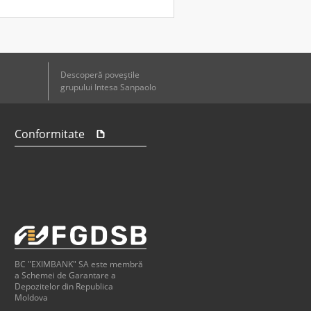
dere
Descoperă poveştile
grupului Intesa Sanpaolo
itatea economico-financiară
Conformitate
ele
tele
BC "EXIMBANK" SA este membră
a Schemei de Garantare a
Depozitelor din Republica
Moldova