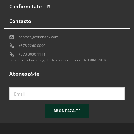
Conformitate
Informații de ordin continuu privind
evenimentele care influențează emitentul de
Contacte
valori mobiliare
PDF, 291.462 KB
contact@eximbank.com
+373 2260 0000
+373 3030 1111
pentru întrebările legate de cardurile emise de EXIMBANK
Abonează-te
ABONEAZĂ-TE