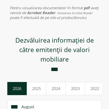
Pentru vizualizarea documentelor în format
pdf
aveţi
Credite de consum
nevoie de
Acrobat Reader
.
Instalarea Acrobat Reader
poate fi efectuată de pe site-ul producătorului.
Credite ipotecare
Dezvăluirea informaţiei de
către emitenţii de valori
mobiliare
2026
2025
2024
2023
2022
August