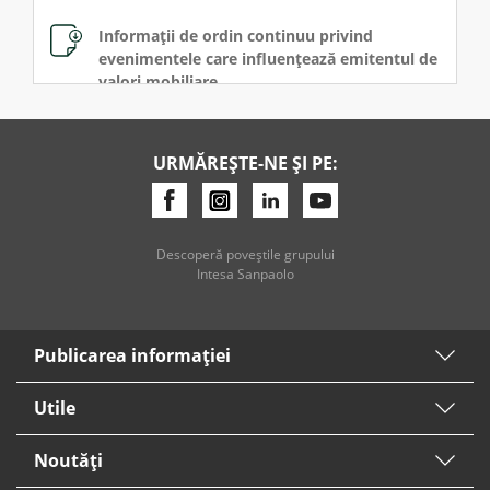
Informații de ordin continuu privind
evenimentele care influențează emitentul de
valori mobiliare
PDF, 298.612 KB
URMĂREȘTE-NE ȘI PE:
Comunicat post AGA 14.04.2026
PDF, 107.127 KB
Martie
Descoperă poveştile grupului
Intesa Sanpaolo
Anunț Convocare AGA
PDF, 297.856 KB
Publicarea informaţiei
Informații de ordin continuu privind
evenimentele care influențează emitentul
Utile
PDF, 329.269 KB
Noutăți
Ianuarie