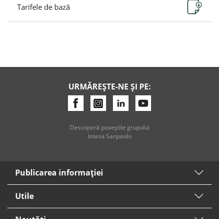
Тarifele de bază
URMĂREȘTE-NE ȘI PE:
Descoperă poveştile grupului
Intesa Sanpaolo
Publicarea informaţiei
Utile