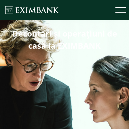
Decontări şi operaţiuni de
casă la EXIMBANK