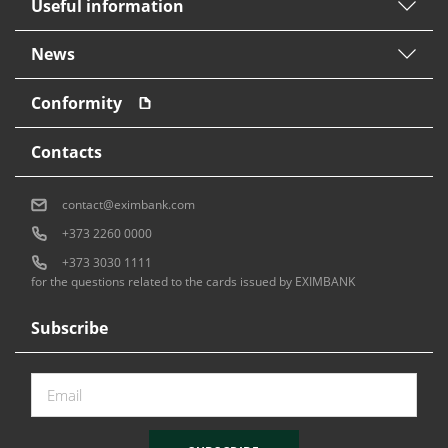
Useful information
News
Conformity
Contacts
contact@eximbank.com
+373 2260 0000
+373 3030 1111
for the questions related to the cards issued by EXIMBANK
Subscribe