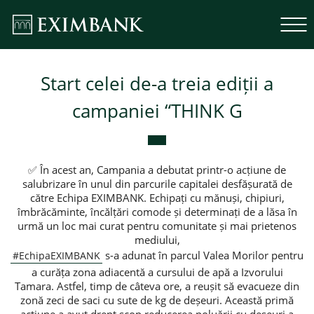
Start celei de-a treia ediții a
campaniei “THINK G
✅ În acest an, Campania a debutat printr-o acțiune de
salubrizare în unul din parcurile capitalei desfășurată de
către Echipa EXIMBANK. Echipați cu mănuși, chipiuri,
îmbrăcăminte, încălțări comode și determinați de a lăsa în
urmă un loc mai curat pentru comunitate și mai prietenos
mediului,
s-a adunat în parcul Valea Morilor pentru
#EchipaEXIMBANK
a curăța zona adiacentă a cursului de apă a Izvorului
Tamara. Astfel, timp de câteva ore, a reușit să evacueze din
zonă zeci de saci cu sute de kg de deșeuri. Această primă