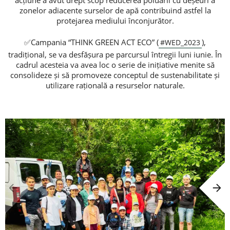
acțiune a avut drept scop reducerea poluării cu deșeuri a
zonelor adiacente surselor de apă contribuind astfel la
protejarea mediului înconjurător.
Consumer loan
✅Campania “THINK GREEN ACT ECO” (
),
#WED_2023
tradițional, se va desfășura pe parcursul întregii luni iunie. În
Mortgage loans
cadrul acesteia va avea loc o serie de inițiative menite să
consolideze și să promoveze conceptul de sustenabilitate și
utilizare rațională a resurselor naturale.