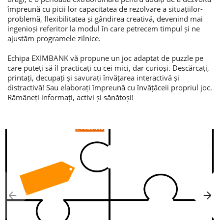
împreună cu picii lor capacitatea de rezolvare a situațiilor-
problemă, flexibilitatea și gândirea creativă, devenind mai
Consumer loan
ingenioși referitor la modul în c
are petrecem timpul și ne
ajustăm programele zilnice.
Mortgage loans
Echipa EXIMBANK
vă propune un joc adaptat de puzzle pe
care puteți să îl practicați cu cei mici, dar curioși. Descărcați,
printați, decupați și savurați învățarea interactivă și
distractivă! Sau elaborați împreună cu învățăceii propriul joc.
Rămâneți informați, activi și sănătoși!