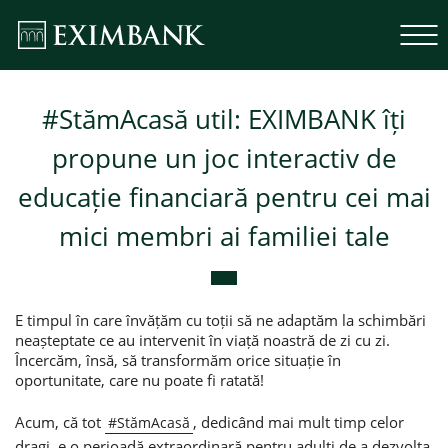
#StămAcasă util: EXIMBANK îți
propune un joc interactiv de
educație financiară pentru cei mai
mici membri ai familiei tale
E timpul în care învățăm cu toții să ne adaptăm la schimbări
neașteptate ce au intervenit în viață noastră de zi cu zi.
Încercăm, însă, să transformăm orice situație în
oportunitate, care nu poate fi ratată!
Acum, că tot
, dedicând mai mult timp celor
#
StămAcasă
dragi, e o perioadă extraordinară pentru adulți de a dezvolta