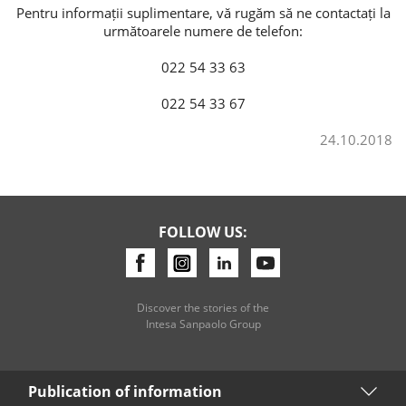
Pentru informații suplimentare, vă rugăm să ne contactați la
următoarele numere de telefon:
Consumer loan
022 54 33 63
Mortgage loans
022 54 33 67
24.10.2018
FOLLOW US:
Discover the stories of the
Intesa Sanpaolo Group
Publication of information