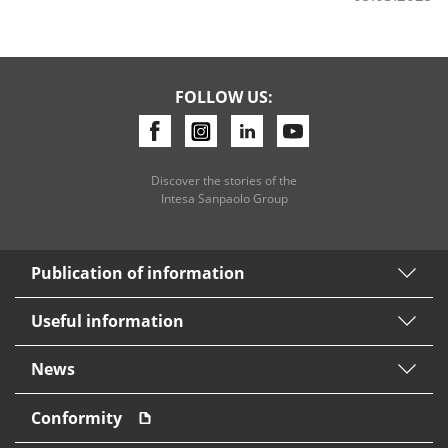
Consumer loan
FOLLOW US:
Mortgage loans
Discover the stories of the
Intesa Sanpaolo Group
Publication of information
Useful information
News
Conformity