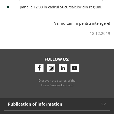
până la 12:30 în cadrul Sucursalelor din regiuni.
Consumer loan
Vă mulțumim pentru înțelegere!
Mortgage loans
18.12.2019
FOLLOW US:
Discover the stories of the
Intesa Sanpaolo Group
Publication of information