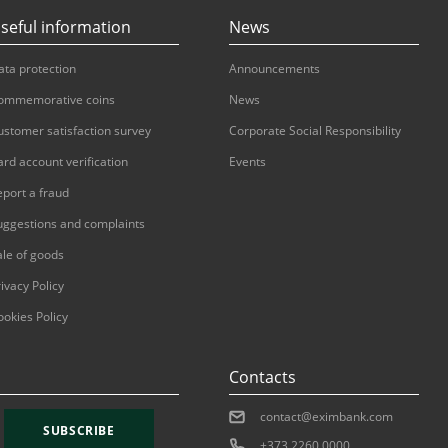
seful information
News
ata protection
Announcements
ommemorative coins
News
ustomer satisfaction survey
Corporate Social Responsibility
ard account verification
Events
eport a fraud
uggestions and complaints
ale of goods
ivacy Policy
ookies Policy
Contacts
contact@eximbank.com
SUBSCRIBE
+373 2260 0000