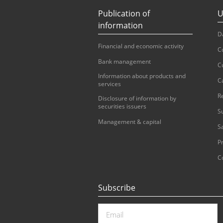
Publication of
U
information
D
Financial and economic activity
C
Bank management
C
Information about products and
C
services
R
Disclosure of information by
securities issuers
S
Management & capital
S
Pr
C
Subscribe