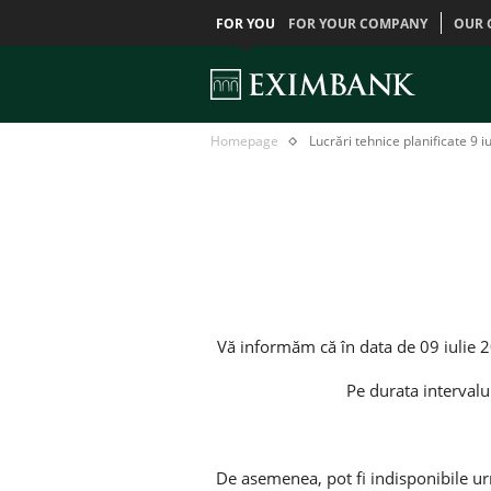
FOR YOU
FOR YOUR COMPANY
OUR 
Lucrări
Главная
Homepage
Lucrări tehnice planificate 9 iu
tehnice
planificate
9
iulie
Vă informăm că în data de 09 iulie 20
Pe durata intervalu
De asemenea, pot fi indisponibile ur