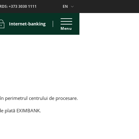
RDS:
+373 3030 1111
EN
Internet-banking
Menu
 în perimetrul centrului de procesare.
r de plată EXIMBANK.