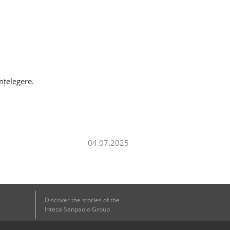
nțelegere.
04.07.2025
Discover the stories of the
Intesa Sanpaolo Group