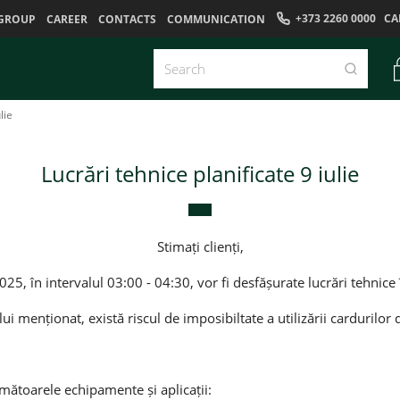
+373 2260 0000
CA
GROUP
CAREER
CONTACTS
COMMUNICATION
lie
Lucrări tehnice planificate 9 iulie
Stimați clienți,
25, în intervalul 03:00 - 04:30, vor fi desfășurate lucrări tehnice
lui menționat, există riscul de imposibiltate a utilizării cardurilo
mătoarele echipamente și aplicații: