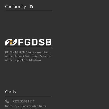
Conformity
BC "EXIMBANK" SA is a member
of the Deposit Guarantee Scheme
of the Republic of Moldova
Cards
+373 3030 1111
for the questions related to the