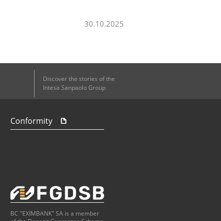
30.10.2025
Discover the stories of the
Intesa Sanpaolo Group
Conformity
BC "EXIMBANK" SA is a member