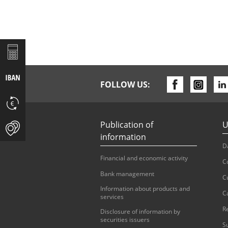
FOLLOW US:
Publication of
U
information
D
Financial and economic activity
C
Bank management
C
Information about products and
C
services
R
Disclosure of information by
securities issuers
S