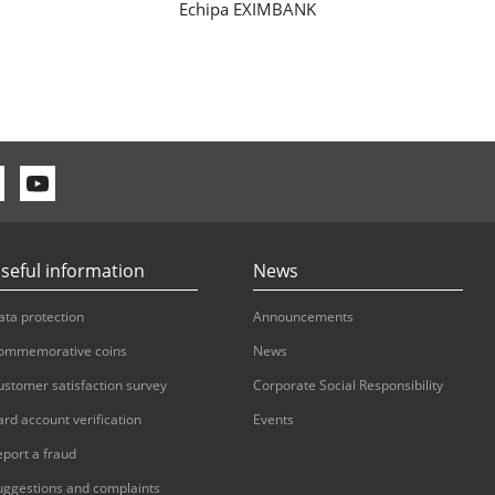
Echipa EXIMBANK
seful information
News
ata protection
Announcements
ommemorative coins
News
ustomer satisfaction survey
Corporate Social Responsibility
ard account verification
Events
eport a fraud
uggestions and complaints