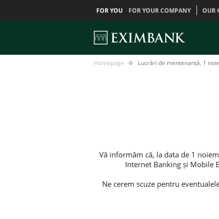
FOR YOU
FOR YOUR COMPANY
OUR 
Lucrări
Главная
Homepage
Lucrări de mentenanță, 1 noi
de
mentenanță,
1
noiembrie
Vă informăm că, la data de 1 noiemb
Internet Banking și Mobile 
Ne cerem scuze pentru eventualele 