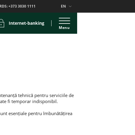
RDS:
+373 3030 1111
EN
Internet-banking
Menu
tenanță tehnică pentru serviciile de
te fi temporar indisponibil.
sunt esențiale pentru îmbunătățirea