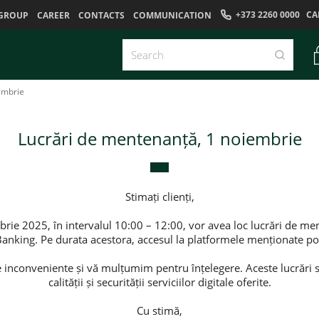
+373 2260 0000
CA
GROUP
CAREER
CONTACTS
COMMUNICATION
embrie
Lucrări de mentenanță, 1 noiembrie
Stimați clienți,
rie 2025, în intervalul 10:00 – 12:00, vor avea loc lucrări de men
Banking. Pe durata acestora, accesul la platformele menționate poa
inconveniente și vă mulțumim pentru înțelegere. Aceste lucrări 
calității și securității serviciilor digitale oferite.
Cu stimă,