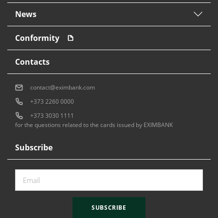
News
Conformity
Contacts
contact@eximbank.com
+373 2260 0000
+373 3030 1111
for the questions related to the cards issued by EXIMBANK
Subscribe
SUBSCRIBE