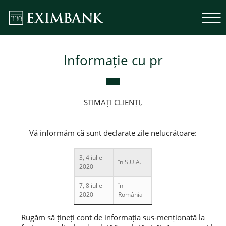
Informație cu pr
STIMAȚI CLIENȚI,
Vă informăm că sunt declarate zile nelucrătoare:
3, 4 iulie
în S.U.A.
2020
7, 8 iulie
în
2020
România
Rugăm să țineți cont de informația sus-menționată la