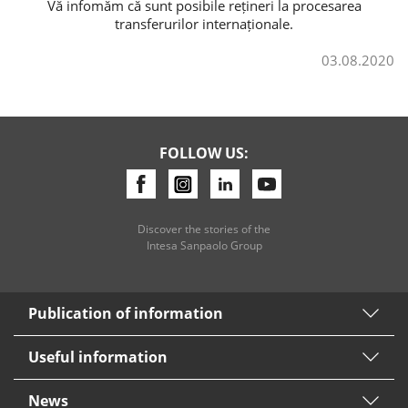
Vă infomăm că sunt posibile rețineri la procesarea
transferurilor internaționale.
Consumer loan
03.08.2020
Mortgage loans
FOLLOW US:
Discover the stories of the
Intesa Sanpaolo Group
Publication of information
Useful information
News