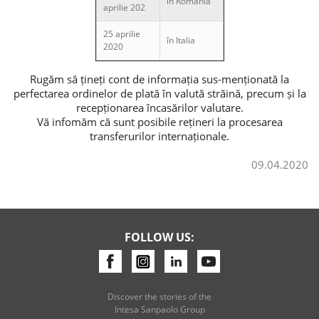
în România
aprilie 202
25 aprilie
Consumer loan
în Italia
2020
Mortgage loans
Rugăm să țineți cont de informația sus-menționată la
perfectarea ordinelor de plată în valută străină, precum și la
recepționarea încasărilor valutare.
Vă infomăm că sunt posibile rețineri la procesarea
transferurilor internaționale.
09.04.2020
FOLLOW US:
Discover the stories of the
Intesa Sanpaolo Group