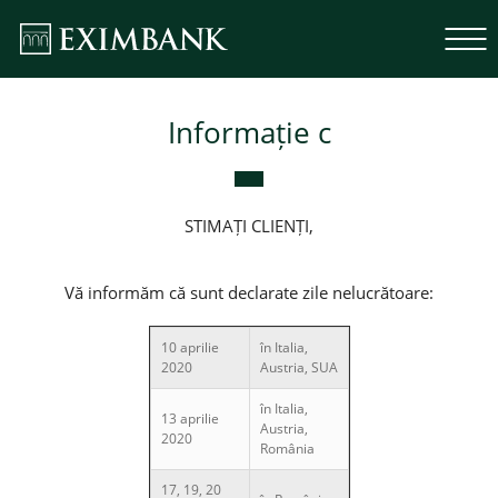
Informație c
STIMAȚI CLIENȚI,
Vă informăm că sunt declarate zile nelucrătoare:
10 aprilie
în Italia,
2020
Austria, SUA
în Italia,
13 aprilie
Austria,
2020
România
17, 19, 20