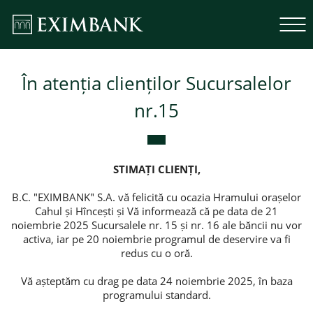
În atenția clienților Sucursalelor
nr.15
STIMA
Ț
I
CLIEN
Ț
I
,
B.C. "EXIMBANK" S.A. vă felicită cu ocazia Hramului orașelor
Cahul și Hîncești și Vă informează că pe data de 21
noiembrie 2025 Sucursalele nr. 15 și nr. 16 ale băncii nu vor
activa, iar pe 20 noiembrie programul de deservire va fi
redus cu o oră.
Vă așteptăm cu drag pe data 24 noiembrie 2025, în baza
programului standard.