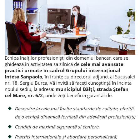
Echipa înalților profesioniști din domeniul bancar, care se
ghidează în activitatea sa zilnică de
cele mai avansate
practici urmate în cadrul Grupului internațional
Intesa Sanpaolo
, în frunte cu directorul adjunct al Sucusalei
nr. 18, Sergiu Burca, Vă invită să faceți cunoștință în incinta
noului sediu, la adresa:
municipiul Bălți, strada Ștefan
cel Mare, nr. 6/2
, unde veți beneficia garantat de:
Deservire la cele mai înalte standarde de calitate, oferită
de o echipă dinamică formată din adevărați profesioniști;
Condiții de maximă siguranță și confort;
Practici internaționale și abordare personalizată;