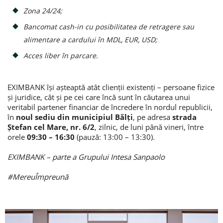
Zona 24/24;
Bancomat cash-in cu posibilitatea de retragere sau
alimentare a cardului în MDL, EUR, USD;
Acces liber în parcare.
EXIMBANK își așteaptă atât clienții existenți – persoane fizice
și juridice, cât și pe cei care încă sunt în căutarea unui
veritabil partener financiar de încredere în nordul republicii,
în
noul sediu din municipiul Bălți
, pe adresa
strada
Ștefan cel Mare, nr. 6/2
, zilnic, de luni până vineri, între
orele
09:30 – 16:30
(pauză: 13:00 – 13:30).
EXIMBANK – parte a Grupului Intesa Sanpaolo
#MereuÎmpreună