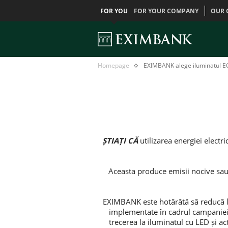
FOR YOU
FOR YOUR COMPANY
OUR 
EXIMBANK
Главная
Homepage
EXIMBANK alege iluminatul 
alege
iluminatul
ECO
ȘTIAȚI CĂ
utilizarea energiei electr
Aceasta produce emisii nocive sau
EXIMBANK este hotărâtă să reducă la
implementate în cadrul campaniei
trecerea la iluminatul cu LED și ac