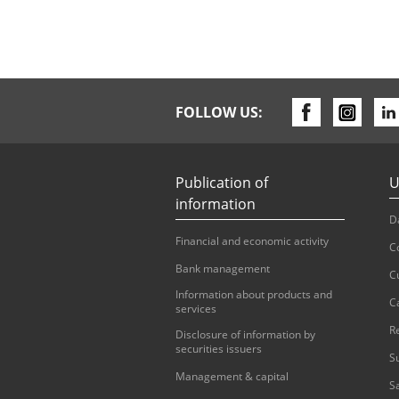
FOLLOW US:
Publication of
U
information
D
Financial and economic activity
C
Bank management
C
Information about products and
C
services
R
Disclosure of information by
securities issuers
S
Management & capital
S