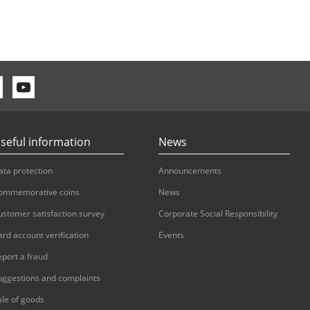
seful information
News
ata protection
Announcements
ommemorative coins
News
ustomer satisfaction survey
Corporate Social Responsibility
ard account verification
Events
eport a fraud
uggestions and complaints
ale of goods