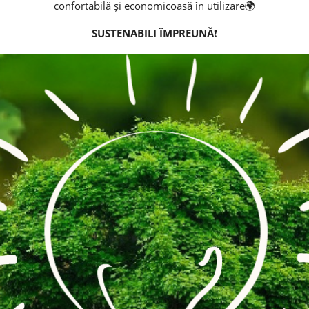
confortabilă și economicoasă în utilizare🌍
SUSTENABILI ÎMPREUNĂ
❗️