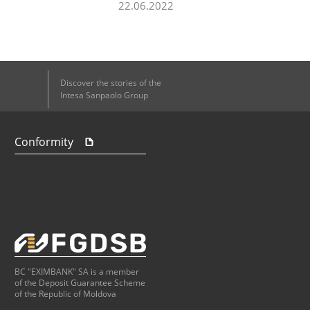
22.06.2022
Discover the stories of the
Intesa Sanpaolo Group
Conformity
BC "EXIMBANK" SA is a member
of the Deposit Guarantee Scheme
of the Republic of Moldova