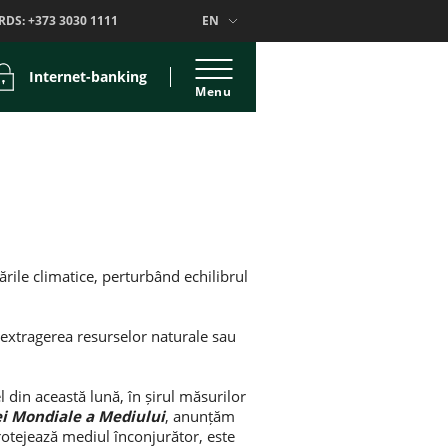
RDS:
+373 3030 1111
EN
Internet-banking
Menu
rile climatice, perturbând echilibrul
extragerea resurselor naturale sau
din această lună, în șirul măsurilor
ei Mondiale a Mediului
, anunțăm
protejează mediul înconjurător, este