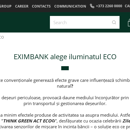
+373 2260 0000
CA
GROUP
CAREER
CONTACTS
COMMUNICATION
ECO
EXIMBANK alege iluminatul ECO
ice convenționale generează efecte grave care influențează schimbă
natural
?
 deșeuri periculoase, provoacă daune mediului înconjurător prin 
prin transportul și gestionarea deșeurilor.
 minim efectele produse de activitatea sa asupra mediului. Astfel 
 ”
THINK GREEN ACT ECO
♻️”, desfășurate cu ocazia celebrării
Zil
tivarea senzorilor de mișcare în incinta băncii – o soluție eco ce 